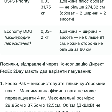
USPS Priority
0,03–
Довжина плюс обхват
31,75
— не більше 274,32 см
кг
(обхват = 2 ширини + 2
висоти)
Economy DDU
0,03–
Довжина + ширина +
(міжнародне
2 кг
висота — не більше 91
пересилання)
см, кожна сторона не
більша за 60 см
Посилки, відправлені через Консолідацію Директ
FedEx 2Day мають два варіанти пакування:
Fedex Pak – використовуйте тільки кур’єрський
пакет. Максимальна фізична вага не може
перевищувати 4 кг. Максимальні розміри:
29.85см x 37.5см x 12.5см. Об’єм (ДхШхВ) не